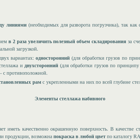
жду линиями
(необходимых для разворота погрузчика), так как 
 чем
в 2 раза увеличить полезный объем складирования
за сч
альной загрузкой.
двух вариантах:
односторонний
(для обработки грузов по пр
 стеллажа и
двухсторонний
(для обработки грузов по принцип
— с противоположной.
становленных рам
с укрепленными на них по всей глубине ст
Элементы стеллажа набивного
ет иметь качественно окрашенную поверхность. В качестве с
ами продукции, возможна
покраска в любой цвет
по каталогу RA