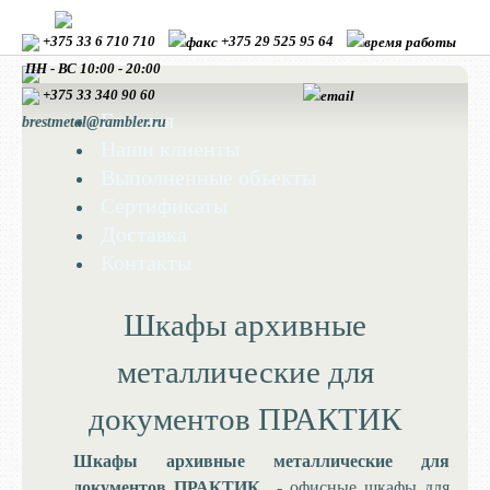
+375 33 6 710 710
+375 29 525 95 64
ПН - ВС 10:00 - 20:00
+375 33
340 90 60
Главная
brestmetal@rambler.ru
Наши клиенты
Выполненные объекты
Сертификаты
Доставка
Контакты
Шкафы архивные
металлические для
документов ПРАКТИК
Шкафы архивные металлические для
документов ПРАКТИК
- о
фисные шкафы для