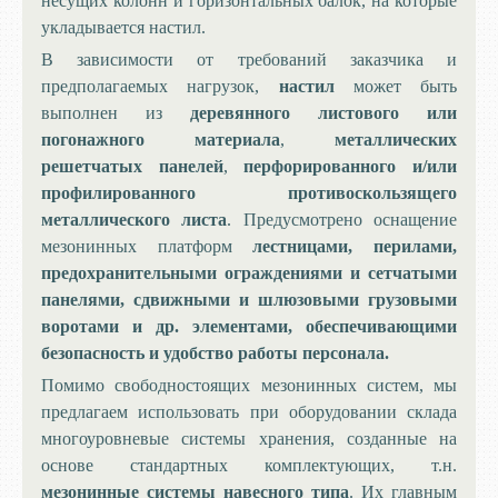
несущих колонн и горизонтальных балок, на которые
укладывается настил.
В зависимости от требований заказчика и
предполагаемых нагрузок,
настил
может быть
выполнен из
деревянного листового или
погонажного материала
,
металлических
решетчатых панелей
,
перфорированного и/или
профилированного противоскользящего
металлического листа
. Предусмотрено оснащение
мезонинных платформ
лестницами, перилами,
предохранительными ограждениями и сетчатыми
панелями, сдвижными и шлюзовыми грузовыми
воротами и др. элементами, обеспечивающими
безопасность и удобство работы персонала.
Помимо свободностоящих мезонинных систем, мы
предлагаем использовать при оборудовании склада
многоуровневые системы хранения, созданные на
основе стандартных комплектующих, т.н.
мезонинные системы навесного типа
. Их главным