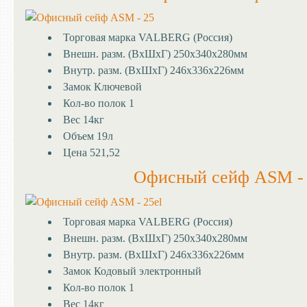
Торговая марка
VALBERG (Россия)
Внешн. разм. (ВхШхГ)
250x340x280мм
Внутр. разм. (ВхШхГ)
246х336х226мм
Замок
Ключевой
Кол-во полок
1
Вес
14кг
Объем
19л
Цена
521,52
Офисный сейф ASM - 
Торговая марка
VALBERG (Россия)
Внешн. разм. (ВхШхГ)
250x340x280мм
Внутр. разм. (ВхШхГ)
246х336х226мм
Замок
Кодовый электронный
Кол-во полок
1
Вес
14кг