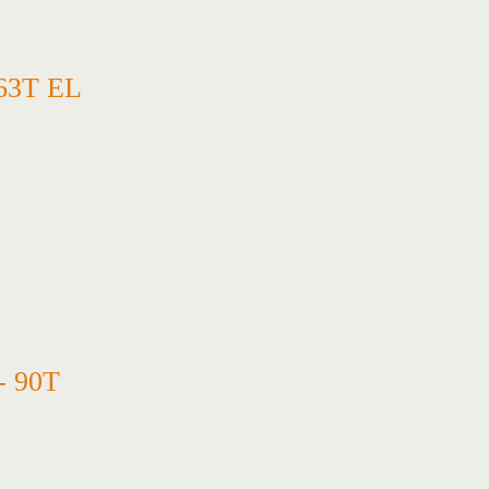
63T EL
- 90T