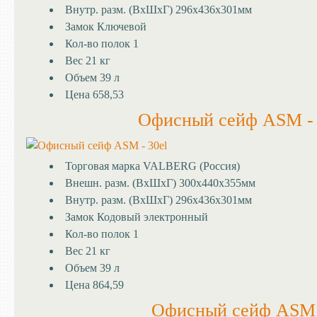
Внутр. разм. (ВхШхГ)
296х436х301мм
Замок
Ключевой
Кол-во полок
1
Вес
21 кг
Объем
39 л
Цена
658,53
Офисный сейф ASM - 
Торговая марка
VALBERG (Россия)
Внешн. разм. (ВхШхГ)
300х440х355мм
Внутр. разм. (ВхШхГ)
296х436х301мм
Замок
Кодовый электронный
Кол-во полок
1
Вес
21 кг
Объем
39 л
Цена
864,59
Офисный сейф ASM 