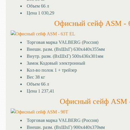
Объем
66 л
Цена
1 030,29
Офисный сейф ASM - 
Торговая марка
VALBERG (Россия)
Внешн. разм. (ВхШхГ)
630х440х355мм
Внутр. разм. (ВхШхГ)
500х436х301мм
Замок
Кодовый электронный
Кол-во полок
1 + трейзер
Вес
38 кг
Объем
66 л
Цена
1 237,41
Офисный сейф ASM 
Торговая марка
VALBERG (Россия)
Внешн. разм. (ВхШхГ)
900х440х370мм