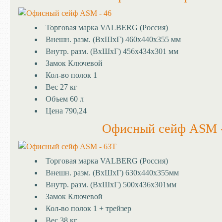
Торговая марка
VALBERG (Россия)
Внешн. разм. (ВхШхГ)
460х440х355 мм
Внутр. разм. (ВхШхГ)
456х434х301 мм
Замок
Ключевой
Кол-во полок
1
Вес
27 кг
Объем
60 л
Цена
790,24
Офисный сейф ASM 
Торговая марка
VALBERG (Россия)
Внешн. разм. (ВхШхГ)
630х440х355мм
Внутр. разм. (ВхШхГ)
500х436х301мм
Замок
Ключевой
Кол-во полок
1 + трейзер
Вес
38 кг