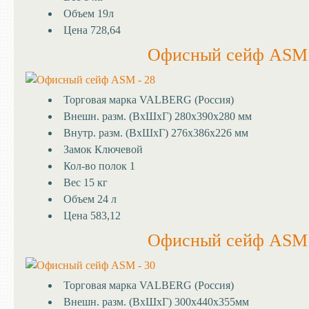
Объем
19л
Цена
728,64
Офисный сейф ASM 
Торговая марка
VALBERG (Россия)
Внешн. разм. (ВхШхГ)
280х390х280 мм
Внутр. разм. (ВхШхГ)
276х386х226 мм
Замок
Ключевой
Кол-во полок
1
Вес
15 кг
Объем
24 л
Цена
583,12
Офисный сейф ASM 
Торговая марка
VALBERG (Россия)
Внешн. разм. (ВхШхГ)
300х440х355мм