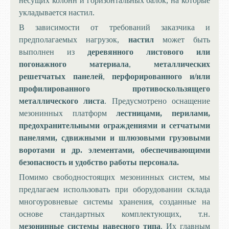
несущих колонн и горизонтальных балок, на которые
укладывается настил.
В зависимости от требований заказчика и
предполагаемых нагрузок,
настил
может быть
выполнен из
деревянного листового или
погонажного материала
,
металлических
решетчатых панелей
,
перфорированного и/или
профилированного противоскользящего
металлического листа
. Предусмотрено оснащение
мезонинных платформ
лестницами, перилами,
предохранительными ограждениями и сетчатыми
панелями, сдвижными и шлюзовыми грузовыми
воротами и др. элементами, обеспечивающими
безопасность и удобство работы персонала.
Помимо свободностоящих мезонинных систем, мы
предлагаем использовать при оборудовании склада
многоуровневые системы хранения, созданные на
основе стандартных комплектующих, т.н.
мезонинные системы навесного типа
. Их главным