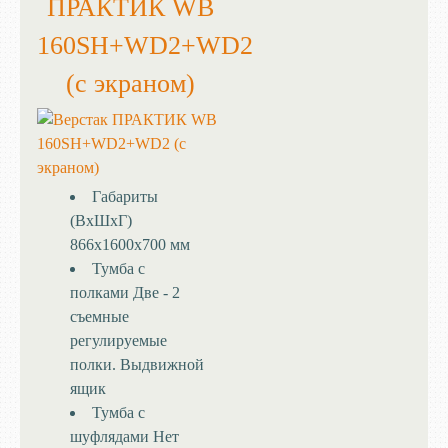
ПРАКТИК WB
160SH+WD2+WD2
(с экраном)
Габариты
(ВхШхГ)
866x1600x700 мм
Тумба с
полками
Две - 2
съемные
регулируемые
полки. Выдвижной
ящик
Тумба с
шуфлядами
Нет