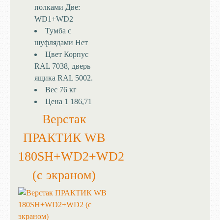
полками
Две:
WD1+WD2
Тумба с
шуфлядами
Нет
Цвет
Корпус
RAL 7038, дверь
ящика RAL 5002.
Вес
76 кг
Цена
1 186,71
Верстак
ПРАКТИК WB
180SH+WD2+WD2
(с экраном)