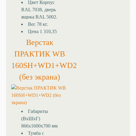
Цвет
Корпус
RAL 7038, дверь
ящика RAL 5002.
Вес
78 кг.
Цена
1 310,35
Верстак
ПРАКТИК WB
160SH+WD1+WD2
(без экрана)
Габариты
(ВхШхГ)
866x1600x700 мм
Тумба с