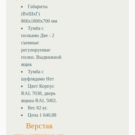
Габариты
(ВхШхГ)
866x1800x700 мм
Тумба с
полками
Две - 2
съемные
регулируемые
полки. Выдвижной
ящик
Тумба с
шуфлядами
Нет
Цвет
Корпус
RAL 7038, дверь
ящика RAL 5002.
Вес
82 кг.
Цена
1 640,88
Верстак