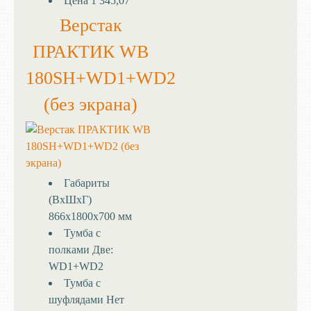
Цена
1 345,07
Верстак
ПРАКТИК WB
180SH+WD1+WD2
(без экрана)
Габариты
(ВхШхГ)
866x1800x700 мм
Тумба с
полками
Две:
WD1+WD2
Тумба с
шуфлядами
Нет