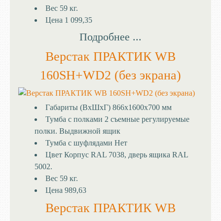
Вес
59 кг.
Цена
1 099,35
Подробнее ...
Верстак ПРАКТИК WB
160SH+WD2 (без экрана)
Габариты (ВхШхГ)
866x1600x700 мм
Тумба с полками
2 съемные регулируемые
полки. Выдвижной ящик
Тумба с шуфлядами
Нет
Цвет
Корпус RAL 7038, дверь ящика RAL
5002.
Вес
59 кг.
Цена
989,63
Верстак ПРАКТИК WB