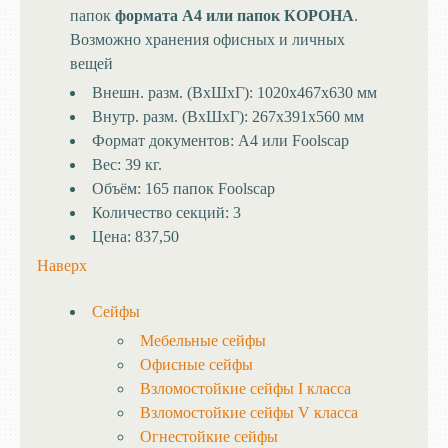
папок
формата А4 или папок КОРОНА
.
Возможно хранения офисных и личных
вещей
Внешн. разм. (ВхШхГ):
1020x467x630 мм
Внутр. разм. (ВхШхГ):
267x391x560 мм
Формат документов:
А4 или Foolscap
Вес:
39 кг.
Объём:
165 папок Foolscap
Количество секций:
3
Цена:
837,50
Наверх
Сейфы
Мебельные сейфы
Офисные сейфы
Взломостойкие сейфы I класса
Взломостойкие сейфы V класса
Огнестойкие сейфы