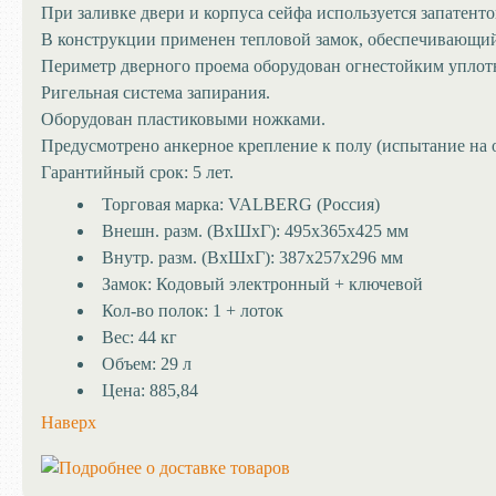
При заливке двери и корпуса сейфа используется запатент
В конструкции применен тепловой замок, обеспечивающий
Периметр дверного проема оборудован огнестойким уплот
Ригельная система запирания.
Оборудован пластиковыми ножками.
Предусмотрено анкерное крепление к полу (испытание на 
Гарантийный срок: 5 лет.
Торговая марка:
VALBERG (Россия)
Внешн. разм. (ВхШхГ):
495х365х425 мм
Внутр. разм. (ВхШхГ):
387х257х296 мм
Замок:
Кодовый электронный + ключевой
Кол-во полок:
1 + лоток
Вес:
44 кг
Объем:
29 л
Цена:
885,84
Наверх