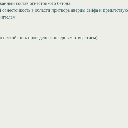
ованный состав огнестойкого бетона.
 огнестойкость в области притвора дверцы сейфа и препятству
нителем.
огнестойкость проведено с анкерным отверстием).