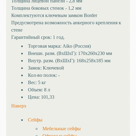
Толщина лицевой панели - 2,8 мм
Толщина боковых стенок - 1,2 мм
Комплектуются ключевым замком Border
Предусмотрена возможность анкерного крепления к
стене
Гарантийный срок: 1 год.
Торговая марка:
Aiko (Россия)
Внешн. разм. (ВхШхГ):
170x260x230 мм
Внутр. разм. (ВхШхГ):
168x258x185 мм
Замок:
Ключевой
Кол-во полок:
-
Вес:
5 кг
Объем:
8 л
Цена:
101,33
Наверх
Сейфы
Мебельные сейфы
Офисные сейфы