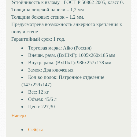
Устойчивость к взлому - ГОСТ Р 50862-2005, класс 0.
Толщина лицевой панели – 1,2 мм.
Толщина боковых стенок – 1,2 мм.
Предусмотрена возможность анкерного крепления к
полу и стене.
Гарантийный срок: 1 год.
Торговая марка:
Aiko (Россия)
Внешн. разм. (ВхШхГ):
1005x260x185 мм
Внутр. разм. (ВхШхГ):
986x257x178 мм
Замок:
Два ключевых
Кол-во полок:
Патронное отделение
(147x259x147)
Вес:
12 кг
Объем:
45/6 л
Цена:
227,30
Наверх
Сейфы