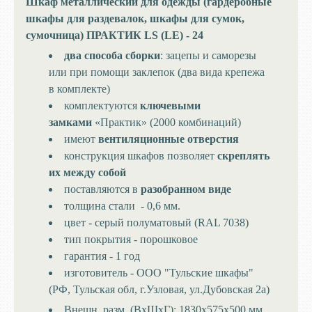
Шкаф металлический для одежды (гардеробные
шкафы для раздевалок, шкафы для сумок,
сумочница) ПРАКТИК LS (LE) - 24
два способа сборки
: зацепы и саморезы
или при помощи заклепок (два вида крепежа
в комплекте)
комплектуются
ключевыми
замками
«Практик» (2000 комбинаций)
имеют
вентиляционные отверстия
конструкция шкафов позволяет
скреплять
их между собой
поставляются в
разобранном виде
толщина стали - 0,6 мм.
цвет - серый полуматовый (RAL 7038)
тип покрытия - порошковое
гарантия - 1 год
изготовитель - ООО "Тульские шкафы"
(РФ, Тульская обл, г.Узловая, ул.Дубовская 2а)
Внешн. разм. (ВхШхГ):
1830х575х500 мм