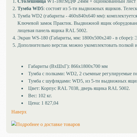
Столешница
WT-180:МДФ 24мм + оцинкованный лист ме
Тумба WD5
:
состоят из 5-ти выдвижных ящиков. Телеск
Тумба WD2 (габариты - 460х840х640 мм): комплектуетс
Ключевой замок Практик. Выдвижной ящик оборудован 
лицевая панель ящика RAL 5002.
Экран WS-180 (Габариты, мм: 1800х500х240 - в сборе): 
Дополнительно верстак можно укомплектовать полкой и
Габариты (ВхШхГ):
866x1800x700 мм
Тумба с полками:
WD2, 2 съемные регулируемые 
Тумба с шуфлядами:
WD5, из 5-ти выдвижных ящи
Цвет:
Корпус RAL 7038, дверь ящика RAL 5002.
Вес:
102 кг.
Цена:
1 827,04
Наверх